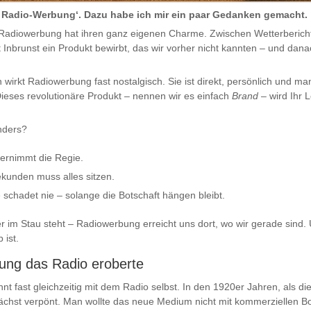
der Radio-Werbung‘. Dazu habe ich mir ein paar Gedanken gemacht.
adiowerbung hat ihren ganz eigenen Charme. Zwischen Wetterbericht 
t Inbrunst ein Produkt bewirbt, das wir vorher nicht kannten – und dan
wirkt Radiowerbung fast nostalgisch. Sie ist direkt, persönlich und ma
ieses revolutionäre Produkt – nennen wir es einfach
Brand
– wird Ihr 
nders?
bernimmt die Regie.
ekunden muss alles sitzen.
e schadet nie – solange die Botschaft hängen bleibt.
im Stau steht – Radiowerbung erreicht uns dort, wo wir gerade sind. 
 ist.
bung das Radio eroberte
t fast gleichzeitig mit dem Radio selbst. In den 1920er Jahren, als d
hst verpönt. Man wollte das neue Medium nicht mit kommerziellen Bot