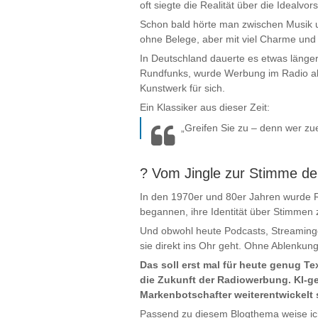
oft siegte die Realität über die Idealv
Schon bald hörte man zwischen Musik 
ohne Belege, aber mit viel Charme und
In Deutschland dauerte es etwas länge
Rundfunks, wurde Werbung im Radio allt
Kunstwerk für sich.
Ein Klassiker aus dieser Zeit:
„Greifen Sie zu – denn wer zuer
?️ Vom Jingle zur Stimme d
In den 1970er und 80er Jahren wurde R
begannen, ihre Identität über Stimmen z
Und obwohl heute Podcasts, Streamingd
sie direkt ins Ohr geht. Ohne Ablenkun
Das soll erst mal für heute genug T
die Zukunft der Radiowerbung. KI-ge
Markenbotschafter weiterentwickel
Passend zu diesem Blogthema weise ich