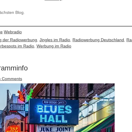
nächsten Blog.
te
Webradio
g der Radiowerbung
,
Jingles im Radio
,
Radiowerbung Deutschland
,
Ra
rbespots im Radio
,
Werbung im Radio
gramminfo
o Comments