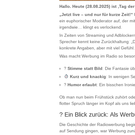
Hallo. Heute (28.08.2025) ist ‚Tag 
„Jetzt live – und nur für kurze Zeit!“
R
ein euphorischer Moderator auf, der mi
irgendwie… klingt es verlockend.
In Zeiten von Streaming und Adblockern 
Sprecher kennt keine Zurückhaltung: „D
konkrete Angaben, aber mit viel Gefühl.
Was macht Werbung im Radio so beso
?️
Stimme statt Bild
: Die Fantasie ü
Kurz und knackig
: In wenigen S
?
Humor erlaubt
: Ein bisschen Ironi
Ob man nun beim Frühstück zuhört oder 
flotter Spruch länger im Kopf als uns lieb
? Ein Blick zurück: Als Wer
Die Geschichte der Radiowerbung beginn
auf Sendung gingen, war Werbung zunäc