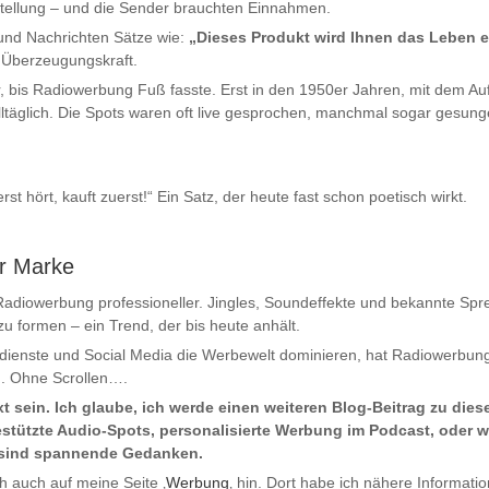
orstellung – und die Sender brauchten Einnahmen.
und Nachrichten Sätze wie:
„Dieses Produkt wird Ihnen das Leben er
 Überzeugungskraft.
r, bis Radiowerbung Fuß fasste. Erst in den 1950er Jahren, mit dem 
äglich. Die Spots waren oft live gesprochen, manchmal sogar gesungen
st hört, kauft zuerst!“ Ein Satz, der heute fast schon poetisch wirkt.
er Marke
adiowerbung professioneller. Jingles, Soundeffekte und bekannte Spr
u formen – ein Trend, der bis heute anhält.
ienste und Social Media die Werbewelt dominieren, hat Radiowerbung
g. Ohne Scrollen….
ext sein. Ich glaube, ich werde einen weiteren Blog-Beitrag zu di
stützte Audio-Spots, personalisierte Werbung im Podcast, oder wi
t sind spannende Gedanken.
 auch auf meine Seite ‚
Werbung
‚ hin. Dort habe ich nähere Informat