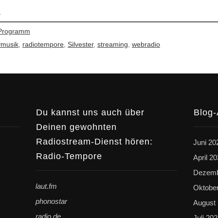
1
Programm
ymusik
,
radiotempore
,
Silvester
,
streaming
,
webradio
Du kannst uns auch über
Blog-
Deinen gewohnten
Radiostream-Dienst hören:
Juni 20
Radio-Tempore
April 2
Dezemb
laut.fm
Oktobe
phonostar
August
radio.de
Juli 20