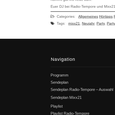
Euer DJ bei Radio-Tempore und Mixx2
Categories:
Allgemeines
Hörtipps
Tags:
mixx21
,
Neujahr
,
Party
,
Part
Navigation
Programm
Sendeplan
Sendeplan Radio-Tempore – Auswahl
Sendeplan Mixx21
Playlist
Playlist Radio-Tempore