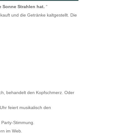
ie Sonne Strahlen hat.
“
auft und die Getränke kaltgestellt. Die
och, behandelt den Kopfschmerz. Oder
hr feiert musikalisch den
l Party-Stimmung.
ern im Web.