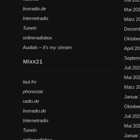
liveradio.de
Mai 20
Internetradio
März 2
TuneIn
Dezemb
onlineradiobox
Oktobe
Audials – it’s my stream
April 2
Septem
Mixx21
Juli 20
Mai 20
laut.fm
März 2
phonostar
Januar
radio.de
Oktobe
liveradio.de
Juli 20
Internetradio
Mai 20
TuneIn
Januar
onlineradiobox