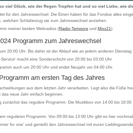
o viel Glück, wie der Regen Tropfen hat und so viel Liebe, wie d
itet für den Jahreswechsel. Die Einen haben für das Fondue alles eingek
, welchen Schlafanzug sie zum Jahreswechsel anziehen.
ramm meiner beiden Webradios (
Radio-Tempore
und
Mixx21
):
 2024 Programm zum Jahreswechsel
 um 20:00 Uhr. Bis dahin ist der Ablauf wie an jedem anderen Dienstag:
ervice‘ macht eine Sonderschicht von 20:00 bis 03:00 Uhr.
ogramm auch um 20:00 Uhr und endet Neujahr um 04:00 Uhr.
 Programm am ersten Tag des Jahres
Nachwirkungen aus dem letzten Jahr verarbeiten. Legt also die Füße h
t das neue Jahr einfach beginnen.
 zunächst das reguläre Programm. Die Musikbox von 14:00 bis 18:00 U
 dem regulären Programm. Von 09:00 bis 13:00 Uhr gibt es hier nochma
Dinner for one‘ und genießt den Jahreswechsel mit euren Lieblingssend