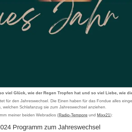
o viel Glück, wie der Regen Tropfen hat und so viel Liebe, wie d
itet für den Jahreswechsel. Die Einen haben für das Fondue alles eingek
, welchen Schlafanzug sie zum Jahreswechsel anziehen.
ramm meiner beiden Webradios (
Radio-Tempore
und
Mixx21
):
 2024 Programm zum Jahreswechsel