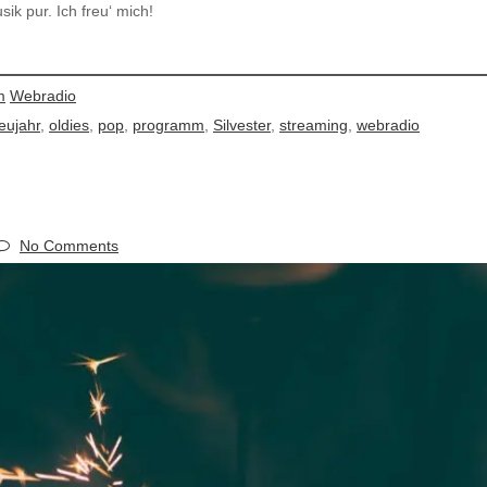
ik pur. Ich freu‘ mich!
m
Webradio
eujahr
,
oldies
,
pop
,
programm
,
Silvester
,
streaming
,
webradio
No Comments