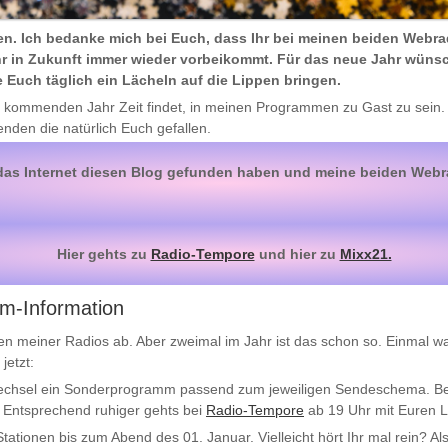
n. Ich bedanke mich bei Euch, dass Ihr bei meinen beiden Webrad
Ihr in Zukunft immer wieder vorbeikommt. Für das neue Jahr wünsc
ie Euch täglich ein Lächeln auf die Lippen bringen.
im kommenden Jahr Zeit findet, in meinen Programmen zu Gast zu sein.
nden die natürlich Euch gefallen.
r das Internet diesen Blog gefunden haben und meine beiden Webr
Hier gehts zu
Radio-Tempore
und hier zu
Mixx21.
m-Information
en meiner Radios ab. Aber zweimal im Jahr ist das schon so. Einmal wa
jetzt:
chsel ein Sonderprogramm passend zum jeweiligen Sendeschema. B
. Entsprechend ruhiger gehts bei
Radio-Tempore
ab 19 Uhr mit Euren L
ationen bis zum Abend des 01. Januar. Vielleicht hört Ihr mal rein? A