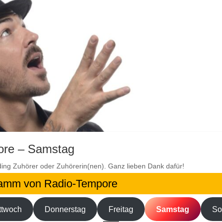
ore – Samstag
ding
Zuhörer oder Zuhörerin(nen). Ganz lieben Dank dafür!
ramm von Radio-Tempore
ttwoch
Donnerstag
Freitag
Samstag
So