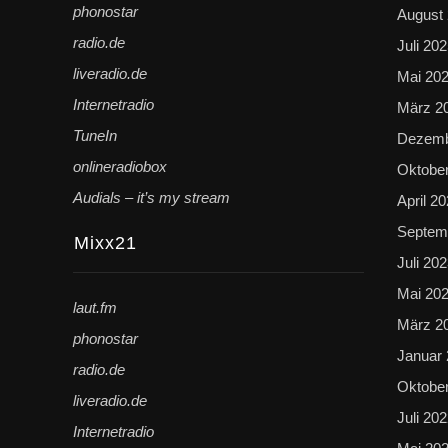
phonostar
August
radio.de
Juli 20
liveradio.de
Mai 20
Internetradio
März 2
TuneIn
Dezemb
onlineradiobox
Oktobe
Audials – it’s my stream
April 2
Septem
Mixx21
Juli 20
Mai 20
laut.fm
März 2
phonostar
Januar
radio.de
Oktobe
liveradio.de
Juli 20
Internetradio