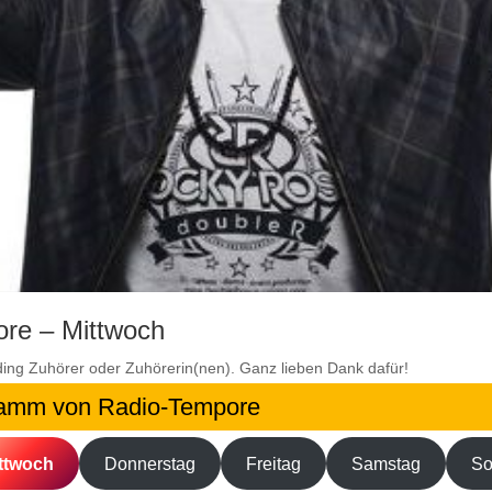
re – Mittwoch
ding
Zuhörer oder Zuhörerin(nen). Ganz lieben Dank dafür!
ramm von Radio-Tempore
ttwoch
Donnerstag
Freitag
Samstag
So