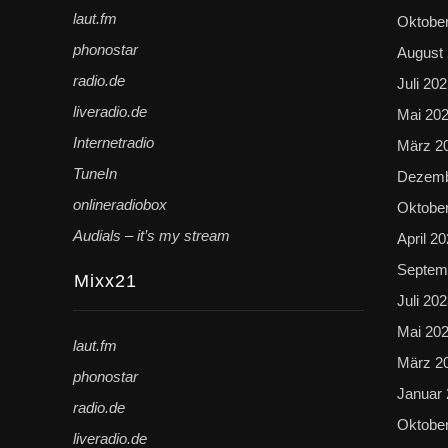
laut.fm
Oktobe
phonostar
August
radio.de
Juli 20
liveradio.de
Mai 20
Internetradio
März 2
TuneIn
Dezemb
onlineradiobox
Oktobe
Audials – it’s my stream
April 2
Septem
Mixx21
Juli 20
Mai 20
laut.fm
März 2
phonostar
Januar
radio.de
Oktobe
liveradio.de