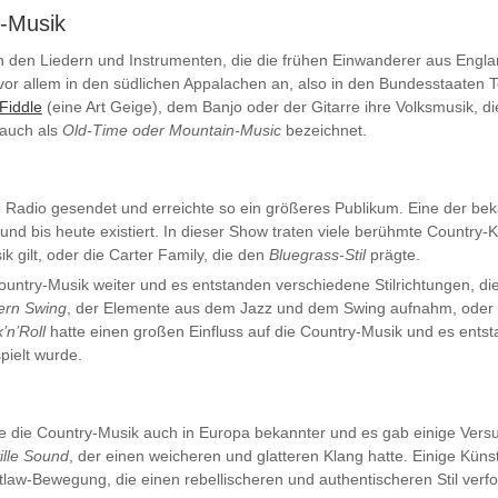
y-Musik
n den Liedern und Instrumenten, die die frühen Einwanderer aus England
 vor allem in den südlichen Appalachen an, also in den Bundesstaaten 
Fiddle
(eine Art Geige), dem Banjo oder der Gitarre ihre Volksmusik, d
 auch als
Old-Time oder Mountain-Music
bezeichnet.
 Radio gesendet und erreichte so ein größeres Publikum. Eine der b
 und bis heute existiert. In dieser Show traten viele berühmte Country-
k gilt, oder die Carter Family, die den
Bluegrass-Stil
prägte.
 Country-Musik weiter und es entstanden verschiedene Stilrichtungen, d
ern Swing
, der Elemente aus dem Jazz und dem Swing aufnahm, oder
’n’Roll
hatte einen großen Einfluss auf die Country-Musik und es ents
pielt wurde.
 die Country-Musik auch in Europa bekannter und es gab einige Versu
ille Sound
, der einen weicheren und glatteren Klang hatte. Einige Küns
law-Bewegung, die einen rebellischeren und authentischeren Stil verf