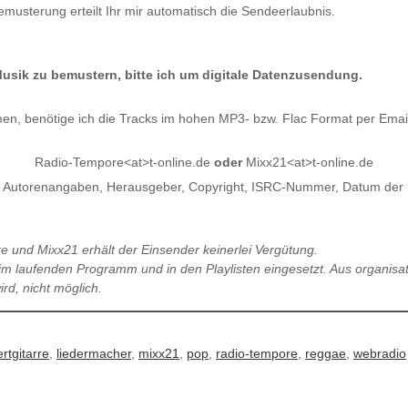
musterung erteilt Ihr mir automatisch die Sendeerlaubnis.
sik zu bemustern, bitte ich um digitale Datenzusendung.
n, benötige ich die Tracks im hohen MP3- bzw. Flac Format per Emai
Radio-Tempore<at>t-online.de
oder
Mixx21<at>t-online.de
 die Autorenangaben, Herausgeber, Copyright, ISRC-Nummer, Datum der S
 und Mixx21 erhält der Einsender keinerlei Vergütung.
m laufenden Programm und in den Playlisten eingesetzt. Aus organisat
rd, nicht möglich.
rtgitarre
,
liedermacher
,
mixx21
,
pop
,
radio-tempore
,
reggae
,
webradio