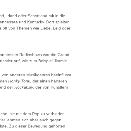
, Irland oder Schottland mit in die
Tennessee und Kentucky. Dort spielten
ie oft von Themen wie Liebe, Leid oder
ekanntesten Radioshows war die Grand
Künstler auf, wie zum Beispiel Jimmie
ie von anderen Musikgenres beeinflusst
 den
Honky Tonk
, der einen härteren
tand der
Rockabilly
, der von Künstlern
che, sie mit dem Pop zu verbinden.
tler lehnten sich aber auch gegen
olgte. Zu dieser Bewegung gehörten