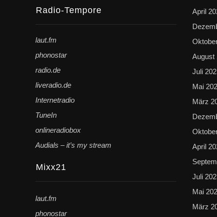
Radio-Tempore
April 2
Dezemb
laut.fm
Oktobe
phonostar
August
radio.de
Juli 20
liveradio.de
Mai 20
Internetradio
März 2
TuneIn
Dezemb
onlineradiobox
Oktobe
Audials – it’s my stream
April 2
Septem
Mixx21
Juli 20
Mai 20
laut.fm
März 2
phonostar