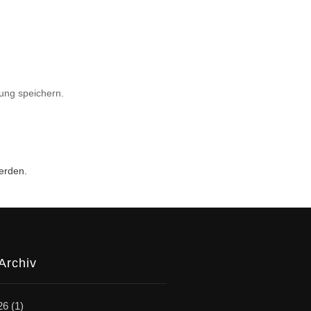
ung speichern.
erden.
Archiv
26
(1)