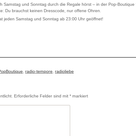
ch Samstag und Sonntag durch die Regale hörst – in der Pop-Boutique fi
te: Du brauchst keinen Dresscode, nur offene Ohren.
at jeden Samstag und Sonntag ab 23:00 Uhr geöffnet!
PopBoutique
,
radio-tempore
,
radioliebe
tlicht.
Erforderliche Felder sind mit
*
markiert