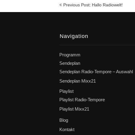
Beitragsnavigation
Previous Post: Hallo Radiowelt!
Navigation
Programm
Sendeplan
Sendeplan Radio-Tempore – Auswahl
Sendeplan Mixx21
Playlist
Playlist Radio-Tempore
Playlist Mixx21
Blog
Kontakt