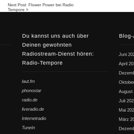
Next Post: Flower Power bei Radio
Tempore
Du kannst uns auch über
Blog-
Deinen gewohnten
Radiostream-Dienst hören:
Juni 20
Radio-Tempore
April 2
Dezemb
laut.fm
Oktobe
phonostar
August
radio.de
Juli 20
liveradio.de
Mai 20
Internetradio
März 2
TuneIn
Dezemb