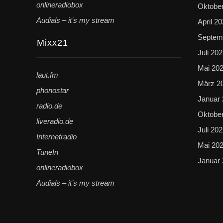
onlineradiobox
Oktobe
Audials – it’s my stream
April 2
Septem
Mixx21
Juli 20
Mai 20
laut.fm
März 2
phonostar
Januar
radio.de
Oktobe
liveradio.de
Juli 20
Internetradio
Mai 20
TuneIn
Januar
onlineradiobox
Audials – it’s my stream